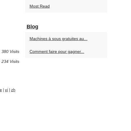
Most Read
Blog
Machines à sous gratuites au...
380 Visits
Comment faire pour gagner...
234 Visits
e
|
vi
|
zh