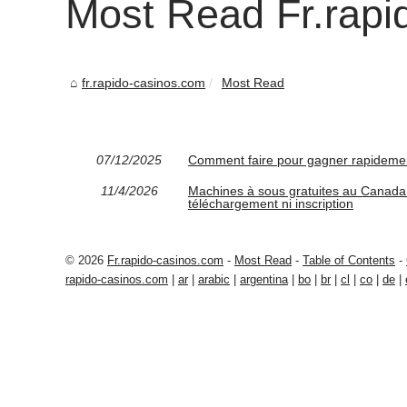
Most Read Fr.rapi
fr.rapido-casinos.com
Most Read
07/12/2025
Comment faire pour gagner rapidement
11/4/2026
Machines à sous gratuites au Canada 
téléchargement ni inscription
© 2026
Fr.rapido-casinos.com
-
Most Read
-
Table of Contents
-
rapido-casinos.com
|
ar
|
arabic
|
argentina
|
bo
|
br
|
cl
|
co
|
de
|